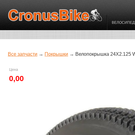
ВЕЛОСИПЕ
Все запчасти
→
Покрышки
→ Велопокрышка 24Х2.125 W
Цена
0,00