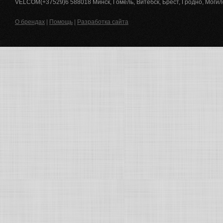
VELCOM(+37529)6 588018 Минск, Гомель, Витебск, Брест, Гродно, Могил
О брендах
|
Помощь
|
Разработка сайта